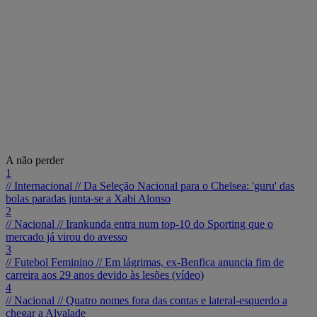
A não perder
1
// Internacional //
Da Seleção Nacional para o Chelsea: 'guru' das
bolas paradas junta-se a Xabi Alonso
2
// Nacional //
Irankunda entra num top-10 do Sporting que o
mercado já virou do avesso
3
// Futebol Feminino //
Em lágrimas, ex-Benfica anuncia fim de
carreira aos 29 anos devido às lesões (vídeo)
4
// Nacional //
Quatro nomes fora das contas e lateral-esquerdo a
chegar a Alvalade