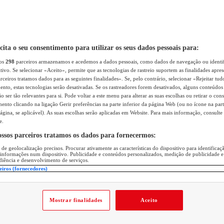
icita o seu consentimento para utilizar os seus dados pessoais para:
sos
298
parceiros armazenamos e acedemos a dados pessoais, como dados de navegação ou identif
itivo. Se selecionar «Aceito», permite que as tecnologias de rastreio suportem as finalidades apr
rceiros tratamos dados para as seguintes finalidades». Se, pelo contrário, selecionar «Rejeitar tud
ento, estas tecnologias serão desativadas. Se os rastreadores forem desativados, alguns conteúdo
 ser tão relevantes para si. Pode voltar a este menu para alterar as suas escolhas ou retirar o con
nto clicando na ligação Gerir preferências na parte inferior da página Web (ou no ícone na part
ágina, se aplicável). As suas escolhas serão aplicadas em Website. Para mais informação, consulte 
e.
ossos parceiros tratamos os dados para fornecermos:
 de geolocalização precisos. Procurar ativamente as características do dispositivo para identifica
 informações num dispositivo. Publicidade e conteúdos personalizados, medição de publicidade e
diência e desenvolvimento de serviços.
eiros (fornecedores)
Mostrar finalidades
Aceito