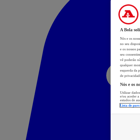
A Bola sol
Nós e os nos
no seu dispos
e os nossos pa
seu consentim
vê poderão não
qualquer mome
esquerda da p
de privacidad
Nós e os n
Utilizar dados
e/ou aceder a
estudos de au
Lista de parc