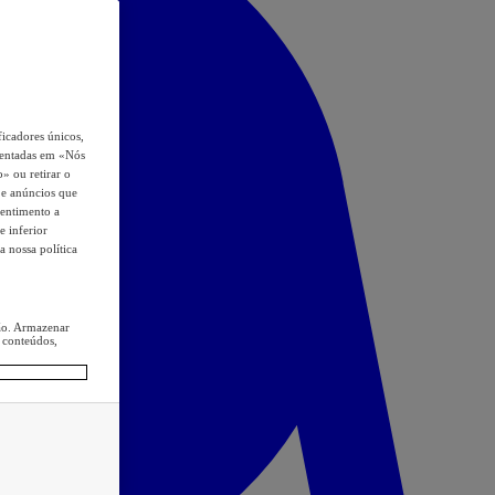
icadores únicos,
esentadas em «Nós
o» ou retirar o
s e anúncios que
sentimento a
e inferior
a nossa política
ção. Armazenar
 conteúdos,