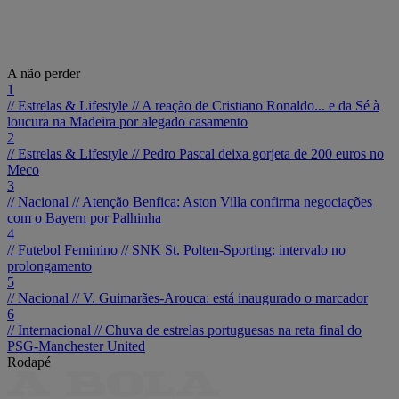
A não perder
1
// Estrelas & Lifestyle //
A reação de Cristiano Ronaldo... e da Sé à
loucura na Madeira por alegado casamento
2
// Estrelas & Lifestyle //
Pedro Pascal deixa gorjeta de 200 euros no
Meco
3
// Nacional //
Atenção Benfica: Aston Villa confirma negociações
com o Bayern por Palhinha
4
// Futebol Feminino //
SNK St. Polten-Sporting: intervalo no
prolongamento
5
// Nacional //
V. Guimarães-Arouca: está inaugurado o marcador
6
// Internacional //
Chuva de estrelas portuguesas na reta final do
PSG-Manchester United
Rodapé