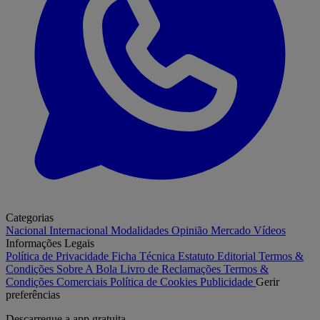
Categorias
Nacional
Internacional
Modalidades
Opinião
Mercado
Vídeos
Informações Legais
Política de Privacidade
Ficha Técnica
Estatuto Editorial
Termos &
Condições
Sobre A Bola
Livro de Reclamações
Termos &
Condições Comerciais
Política de Cookies
Publicidade
Gerir
preferências
Descarregue a
app gratuita