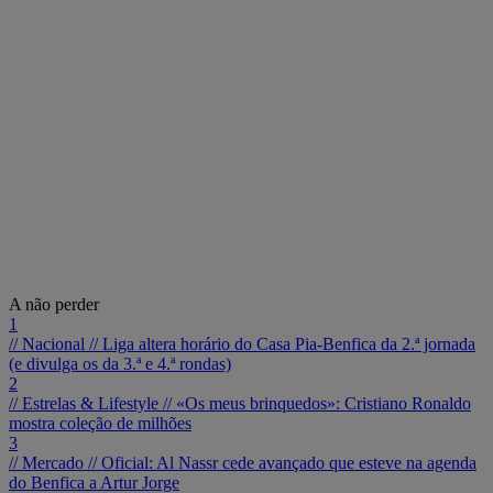
A não perder
1
// Nacional //
Liga altera horário do Casa Pia-Benfica da 2.ª jornada
(e divulga os da 3.ª e 4.ª rondas)
2
// Estrelas & Lifestyle //
«Os meus brinquedos»: Cristiano Ronaldo
mostra coleção de milhões
3
// Mercado //
Oficial: Al Nassr cede avançado que esteve na agenda
do Benfica a Artur Jorge