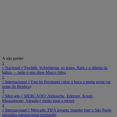
A não perder
1
// Nacional //
Pavlidis, Schjelderup, os testes, Rafa e o dilema da
baliza — tudo o que disse Marco Silva
2
// Internacional //
Esta lei Prestianni calou a boca a muita gente (as
notas do Benfica)
3
// Mercado //
MERCADO: Akliouche, Ederson, Kostic,
Mastantuono, Almada e muito mais a mexer
4
// Internacional //
Mercado: FIFA levanta 'transfer ban' e São Paulo
oficializa internacional português