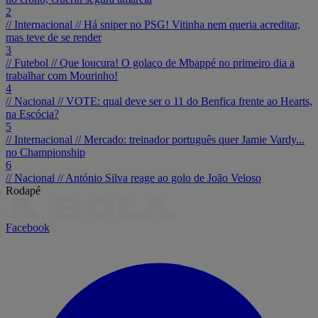
2
// Internacional //
Há sniper no PSG! Vitinha nem queria acreditar,
mas teve de se render
3
// Futebol //
Que loucura! O golaço de Mbappé no primeiro dia a
trabalhar com Mourinho!
4
// Nacional //
VOTE: qual deve ser o 11 do Benfica frente ao Hearts,
na Escócia?
5
// Internacional //
Mercado: treinador português quer Jamie Vardy...
no Championship
6
// Nacional //
António Silva reage ao golo de João Veloso
Rodapé
Facebook