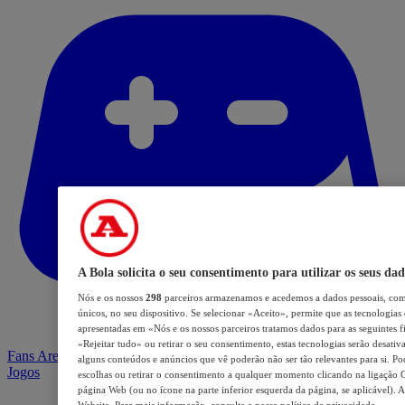
A Bola solicita o seu consentimento para utilizar os seus dad
Nós e os nossos
298
parceiros armazenamos e acedemos a dados pessoais, com
únicos, no seu dispositivo. Se selecionar «Aceito», permite que as tecnologias 
apresentadas em «Nós e os nossos parceiros tratamos dados para as seguintes fi
«Rejeitar tudo» ou retirar o seu consentimento, estas tecnologias serão desativ
Fans Arena
alguns conteúdos e anúncios que vê poderão não ser tão relevantes para si. Pod
Jogos
escolhas ou retirar o consentimento a qualquer momento clicando na ligação Ge
página Web (ou no ícone na parte inferior esquerda da página, se aplicável). A
Website. Para mais informação, consulte a nossa política de privacidade.