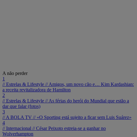
A não perder
1
// Estrelas & Lifestyle //
Amigos, um novo cão e… Kim Kardashian:
a receita revitalizadora de Hamilton
2
// Estrelas & Lifestyle //
As férias do herói do Mundial que estão a
dar que falar (fotos)
3
// A BOLA TV //
«O Sporting está sujeito a ficar sem Luis Suárez»
4
// Internacional //
César Peixoto estreia-se a ganhar no
Wolverhampton