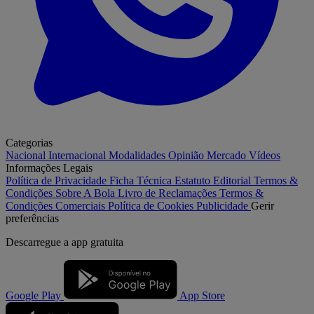
Categorias
Nacional
Internacional
Modalidades
Opinião
Mercado
Vídeos
Informações Legais
Política de Privacidade
Ficha Técnica
Estatuto Editorial
Termos &
Condições
Sobre A Bola
Livro de Reclamações
Termos &
Condições Comerciais
Política de Cookies
Publicidade
Gerir
preferências
Descarregue a
app gratuita
Google Play
App Store