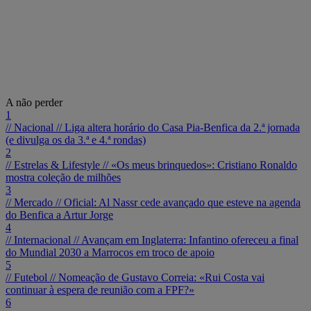
A não perder
1
// Nacional //
Liga altera horário do Casa Pia-Benfica da 2.ª jornada
(e divulga os da 3.ª e 4.ª rondas)
2
// Estrelas & Lifestyle //
«Os meus brinquedos»: Cristiano Ronaldo
mostra coleção de milhões
3
// Mercado //
Oficial: Al Nassr cede avançado que esteve na agenda
do Benfica a Artur Jorge
4
// Internacional //
Avançam em Inglaterra: Infantino ofereceu a final
do Mundial 2030 a Marrocos em troco de apoio
5
// Futebol //
Nomeação de Gustavo Correia: «Rui Costa vai
continuar à espera de reunião com a FPF?»
6