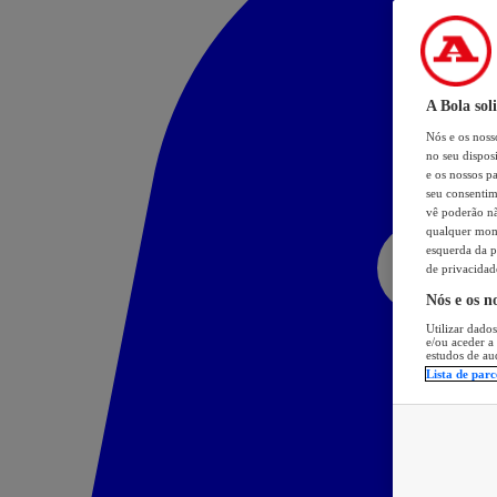
A Bola sol
Nós e os nos
no seu dispos
e os nossos pa
seu consentim
vê poderão não
qualquer mome
esquerda da p
de privacidad
Nós e os n
Utilizar dados
e/ou aceder a
estudos de au
Lista de parc