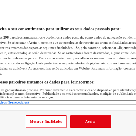
icita o seu consentimento para utilizar os seus dados pessoais para:
sos
298
parceiros armazenamos e acedemos a dados pessoais, como dados de navegação ou identif
itivo. Se selecionar «Aceito», permite que as tecnologias de rastreio suportem as finalidades apr
rceiros tratamos dados para as seguintes finalidades». Se, pelo contrário, selecionar «Rejeitar tud
ento, estas tecnologias serão desativadas. Se os rastreadores forem desativados, alguns conteúdo
 ser tão relevantes para si. Pode voltar a este menu para alterar as suas escolhas ou retirar o con
nto clicando na ligação Gerir preferências na parte inferior da página Web (ou no ícone na part
ágina, se aplicável). As suas escolhas serão aplicadas em Website. Para mais informação, consulte 
e.
ossos parceiros tratamos os dados para fornecermos:
 de geolocalização precisos. Procurar ativamente as características do dispositivo para identifica
 informações num dispositivo. Publicidade e conteúdos personalizados, medição de publicidade e
diência e desenvolvimento de serviços.
eiros (fornecedores)
Mostrar finalidades
Aceito