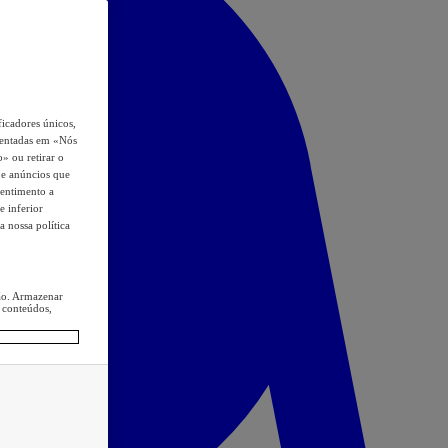
icadores únicos,
esentadas em «Nós
o» ou retirar o
s e anúncios que
sentimento a
e inferior
a nossa política
ção. Armazenar
 conteúdos,