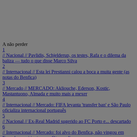
A não perder
1
// Nacional //
Pavlidis, Schjelderup, os testes, Rafa e o dilema da
baliza — tudo o que disse Marco Silva
2
// Internacional //
Esta lei Prestianni calou a boca a muita gente (as
notas do Benfica)
3
// Mercado //
MERCADO: Akliouche, Ederson, Kostic,
Mastantuono, Almada e muito mais a mexer
4
// Internacional //
Mercado: FIFA levanta 'transfer ban' e São Paulo
oficializa internacional português
5
// Nacional //
Ex-Real Madrid sugerido ao FC Porto e... descartado
6
// Internacional //
Mercado: foi alvo do Benfica, não vingou em