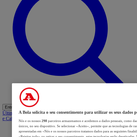
Entrar
A Bola solicita o seu consentimento para utilizar os seus dados p
Últimas
Mercado
Opinião
iGaming Hub
A BOLA SUGERE
Barba
e Cabelo
Nós e os nossos
298
parceiros armazenamos e acedemos a dados pessoais, como dad
únicos, no seu dispositivo. Se selecionar «Aceito», permite que as tecnologias de ra
apresentadas em «Nós e os nossos parceiros tratamos dados para as seguintes finalida
«Rejeitar tudo» ou retirar o seu consentimento, estas tecnologias serão desativadas.