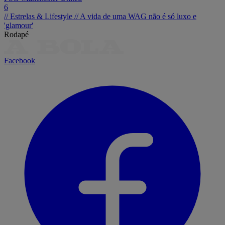
6
// Estrelas & Lifestyle //
A vida de uma WAG não é só luxo e
'glamour'
Rodapé
Facebook