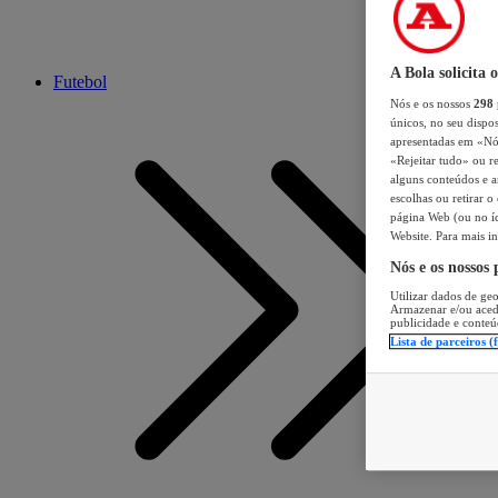
A Bola solicita 
Futebol
Nós e os nossos
298
únicos, no seu dispos
apresentadas em «Nós 
«Rejeitar tudo» ou re
alguns conteúdos e an
escolhas ou retirar 
página Web (ou no íc
Website. Para mais in
Nós e os nossos
Utilizar dados de geo
Armazenar e/ou aced
publicidade e conteú
Lista de parceiros (