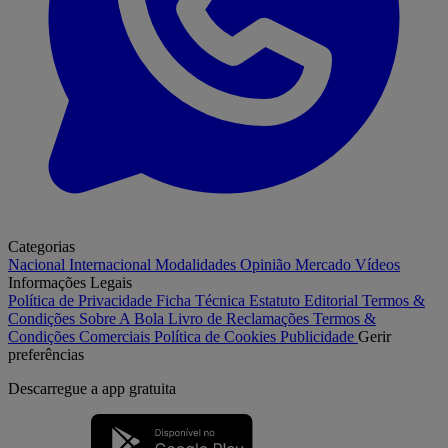
Categorias
Nacional
Internacional
Modalidades
Opinião
Mercado
Vídeos
Informações Legais
Política de Privacidade
Ficha Técnica
Estatuto Editorial
Termos &
Condições
Sobre A Bola
Livro de Reclamações
Termos &
Condições Comerciais
Política de Cookies
Publicidade
Gerir
preferências
Descarregue a
app gratuita