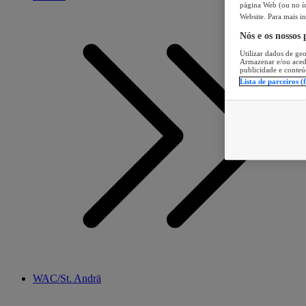
página Web (ou no íc
Website. Para mais in
Nós e os nossos
Utilizar dados de geo
Armazenar e/ou aced
publicidade e conteú
Lista de parceiros (
WAC/St. Andrä