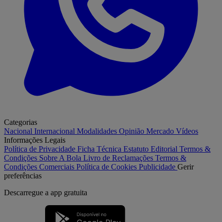
Categorias
Nacional
Internacional
Modalidades
Opinião
Mercado
Vídeos
Informações Legais
Política de Privacidade
Ficha Técnica
Estatuto Editorial
Termos &
Condições
Sobre A Bola
Livro de Reclamações
Termos &
Condições Comerciais
Política de Cookies
Publicidade
Gerir
preferências
Descarregue a
app gratuita