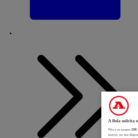
A Bola solicita 
Nós e os nossos
298
únicos, no seu dispos