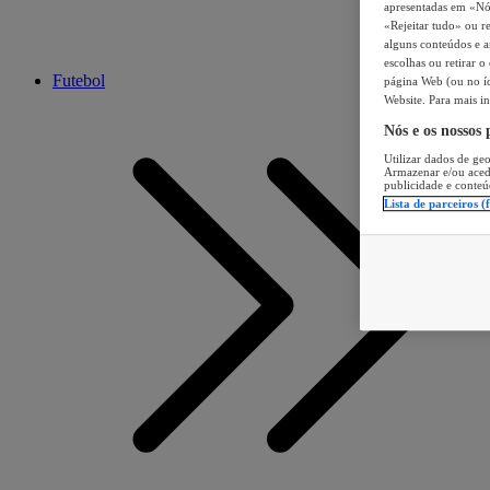
apresentadas em «Nós 
«Rejeitar tudo» ou re
alguns conteúdos e an
escolhas ou retirar 
Futebol
página Web (ou no íc
Website. Para mais in
Nós e os nossos
Utilizar dados de geo
Armazenar e/ou aced
publicidade e conteú
Lista de parceiros (