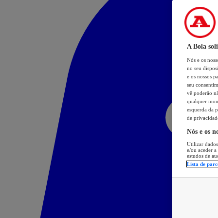
A Bola sol
Nós e os nos
no seu dispos
e os nossos pa
seu consentim
vê poderão não
qualquer mome
esquerda da p
de privacidad
Nós e os n
Utilizar dados
e/ou aceder a
estudos de au
Lista de parc