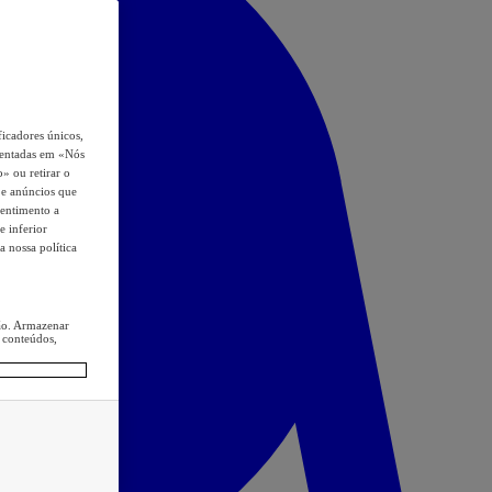
icadores únicos,
esentadas em «Nós
o» ou retirar o
s e anúncios que
sentimento a
e inferior
a nossa política
ção. Armazenar
 conteúdos,