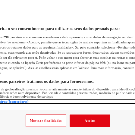
icita o seu consentimento para utilizar os seus dados pessoais para:
sos
298
parceiros armazenamos e acedemos a dados pessoais, como dados de navegação ou identif
itivo. Se selecionar «Aceito», permite que as tecnologias de rastreio suportem as finalidades apr
rceiros tratamos dados para as seguintes finalidades». Se, pelo contrário, selecionar «Rejeitar tud
ento, estas tecnologias serão desativadas. Se os rastreadores forem desativados, alguns conteúdo
 ser tão relevantes para si. Pode voltar a este menu para alterar as suas escolhas ou retirar o con
nto clicando na ligação Gerir preferências na parte inferior da página Web (ou no ícone na part
ágina, se aplicável). As suas escolhas serão aplicadas em Website. Para mais informação, consulte 
e.
ossos parceiros tratamos os dados para fornecermos:
 de geolocalização precisos. Procurar ativamente as características do dispositivo para identifica
 informações num dispositivo. Publicidade e conteúdos personalizados, medição de publicidade e
diência e desenvolvimento de serviços.
eiros (fornecedores)
Mostrar finalidades
Aceito