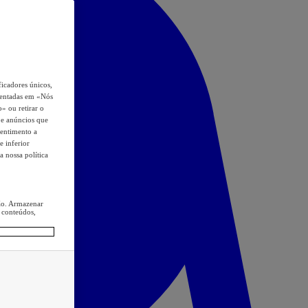
icadores únicos,
esentadas em «Nós
o» ou retirar o
s e anúncios que
sentimento a
e inferior
a nossa política
ção. Armazenar
 conteúdos,