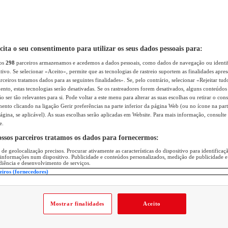
icita o seu consentimento para utilizar os seus dados pessoais para:
sos
298
parceiros armazenamos e acedemos a dados pessoais, como dados de navegação ou identif
itivo. Se selecionar «Aceito», permite que as tecnologias de rastreio suportem as finalidades apr
rceiros tratamos dados para as seguintes finalidades». Se, pelo contrário, selecionar «Rejeitar tud
ento, estas tecnologias serão desativadas. Se os rastreadores forem desativados, alguns conteúdo
 ser tão relevantes para si. Pode voltar a este menu para alterar as suas escolhas ou retirar o con
nto clicando na ligação Gerir preferências na parte inferior da página Web (ou no ícone na part
ágina, se aplicável). As suas escolhas serão aplicadas em Website. Para mais informação, consulte 
e.
ossos parceiros tratamos os dados para fornecermos:
 de geolocalização precisos. Procurar ativamente as características do dispositivo para identifica
 informações num dispositivo. Publicidade e conteúdos personalizados, medição de publicidade e
diência e desenvolvimento de serviços.
eiros (fornecedores)
Mostrar finalidades
Aceito