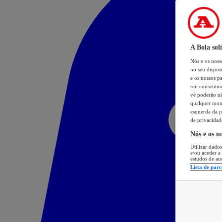
A Bola sol
Nós e os nos
no seu dispos
e os nossos pa
seu consentim
vê poderão não
qualquer mome
esquerda da p
de privacidad
Nós e os n
Utilizar dados
e/ou aceder a
estudos de au
Lista de parc