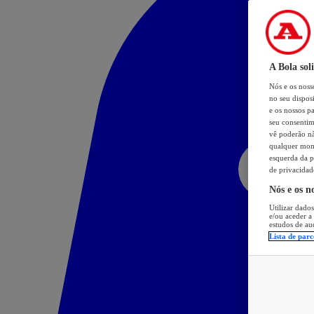
A Bola sol
Nós e os nos
no seu dispos
e os nossos pa
seu consentim
vê poderão não
qualquer mome
esquerda da p
de privacidad
Nós e os n
Utilizar dados
e/ou aceder a
estudos de au
Lista de parc