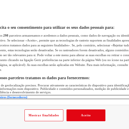
icita o seu consentimento para utilizar os seus dados pessoais para:
sos
298
parceiros armazenamos e acedemos a dados pessoais, como dados de navegação ou identif
itivo. Se selecionar «Aceito», permite que as tecnologias de rastreio suportem as finalidades apr
rceiros tratamos dados para as seguintes finalidades». Se, pelo contrário, selecionar «Rejeitar tud
ento, estas tecnologias serão desativadas. Se os rastreadores forem desativados, alguns conteúdo
 ser tão relevantes para si. Pode voltar a este menu para alterar as suas escolhas ou retirar o con
nto clicando na ligação Gerir preferências na parte inferior da página Web (ou no ícone na part
ágina, se aplicável). As suas escolhas serão aplicadas em Website. Para mais informação, consulte 
e.
ossos parceiros tratamos os dados para fornecermos:
 de geolocalização precisos. Procurar ativamente as características do dispositivo para identifica
 informações num dispositivo. Publicidade e conteúdos personalizados, medição de publicidade e
diência e desenvolvimento de serviços.
eiros (fornecedores)
Mostrar finalidades
Aceito