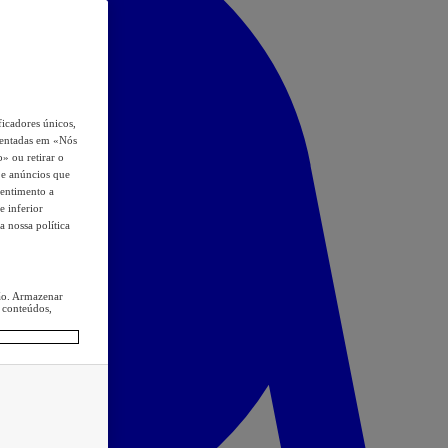
icadores únicos,
esentadas em «Nós
o» ou retirar o
s e anúncios que
sentimento a
e inferior
a nossa política
ção. Armazenar
 conteúdos,