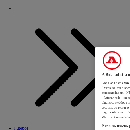
A Bola solicita 
Nós e os nossos
298
únicos, no seu dispos
apresentadas em «Nós 
«Rejeitar tudo» ou re
alguns conteúdos e an
escolhas ou retirar 
página Web (ou no íc
Website. Para mais in
Nós e os nossos
Futebol