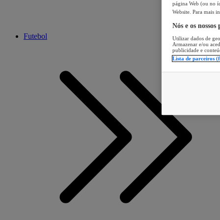
página Web (ou no íc
Website. Para mais in
Nós e os nossos
Futebol
Utilizar dados de geo
Armazenar e/ou aced
publicidade e conteú
Lista de parceiros (