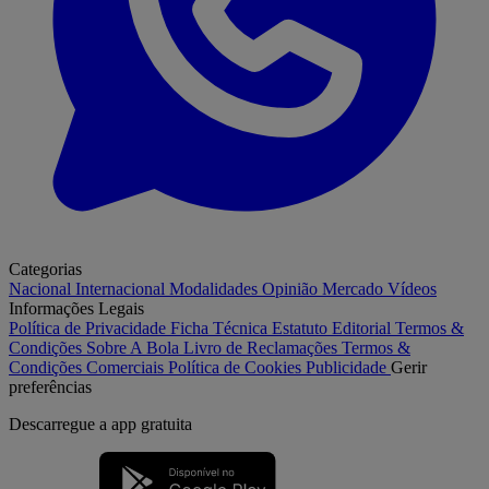
Categorias
Nacional
Internacional
Modalidades
Opinião
Mercado
Vídeos
Informações Legais
Política de Privacidade
Ficha Técnica
Estatuto Editorial
Termos &
Condições
Sobre A Bola
Livro de Reclamações
Termos &
Condições Comerciais
Política de Cookies
Publicidade
Gerir
preferências
Descarregue a
app gratuita