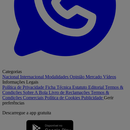
Categorias
Nacional
Internacional
Modalidades
Opinião
Mercado
Vídeos
Informações Legais
Política de Privacidade
Ficha Técnica
Estatuto Editorial
Termos &
Condições
Sobre A Bola
Livro de Reclamações
Termos &
Condições Comerciais
Política de Cookies
Publicidade
Gerir
preferências
Descarregue a
app gratuita