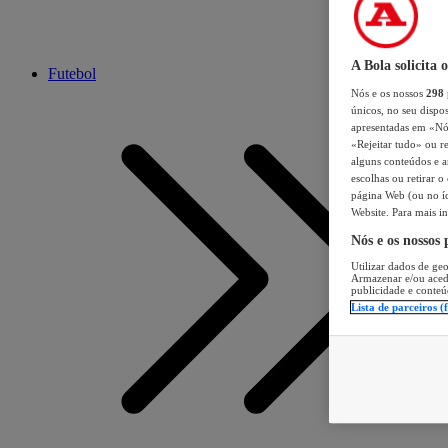
A Bola solicita 
Futebol
Nós e os nossos
298
únicos, no seu dispos
apresentadas em «Nós 
«Rejeitar tudo» ou re
alguns conteúdos e an
escolhas ou retirar 
página Web (ou no íc
Website. Para mais in
Nós e os nossos
Utilizar dados de geo
Armazenar e/ou aced
publicidade e conteú
Lista de parceiros (