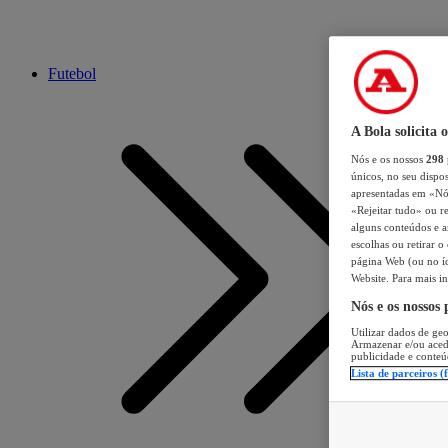
Futebol
A Bola solicita 
Nós e os nossos
298
únicos, no seu dispos
apresentadas em «Nós 
«Rejeitar tudo» ou re
alguns conteúdos e an
escolhas ou retirar 
página Web (ou no íc
Website. Para mais in
Nós e os nossos
Utilizar dados de geo
Armazenar e/ou aced
publicidade e conteú
Lista de parceiros (