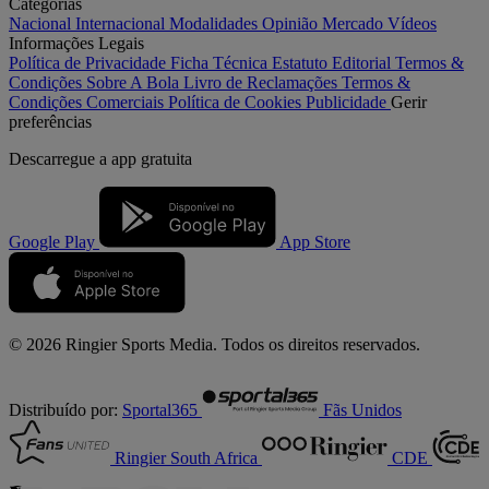
Categorias
Nacional
Internacional
Modalidades
Opinião
Mercado
Vídeos
Informações Legais
Política de Privacidade
Ficha Técnica
Estatuto Editorial
Termos &
Condições
Sobre A Bola
Livro de Reclamações
Termos &
Condições Comerciais
Política de Cookies
Publicidade
Gerir
preferências
Descarregue a
app gratuita
Google Play
App Store
© 2026 Ringier Sports Media. Todos os direitos reservados.
Distribuído por:
Sportal365
Fãs Unidos
Ringier South Africa
CDE