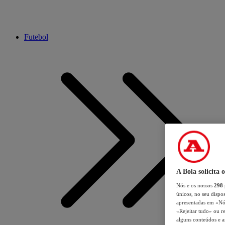
Futebol
A Bola solicita 
Nós e os nossos
298
únicos, no seu dispos
apresentadas em «Nós 
«Rejeitar tudo» ou re
alguns conteúdos e an