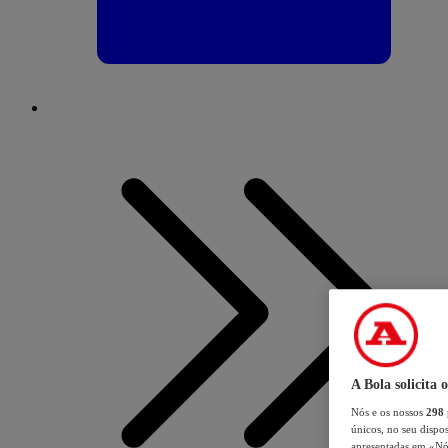
A Bola solicita 
Nós e os nossos
298
únicos, no seu dispos
apresentadas em «Nós 