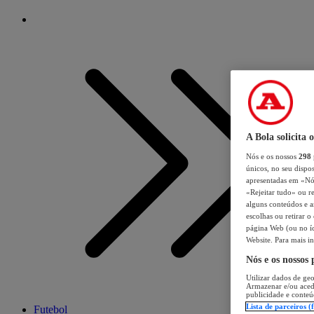
A Bola solicita 
Nós e os nossos
298
únicos, no seu dispos
apresentadas em «Nós 
«Rejeitar tudo» ou re
alguns conteúdos e an
escolhas ou retirar 
página Web (ou no íc
Website. Para mais in
Nós e os nossos
Utilizar dados de geo
Armazenar e/ou aced
publicidade e conteú
Lista de parceiros (
Futebol