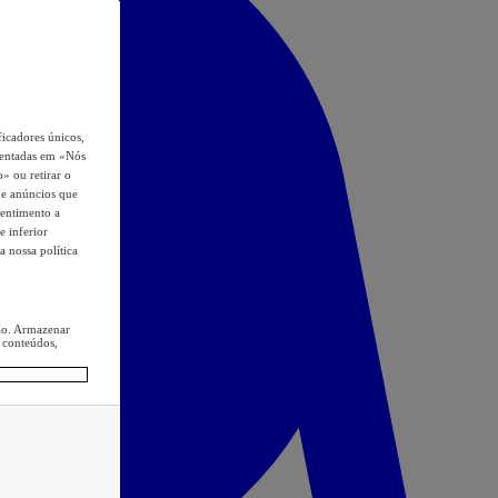
icadores únicos,
esentadas em «Nós
o» ou retirar o
s e anúncios que
sentimento a
e inferior
a nossa política
ção. Armazenar
 conteúdos,