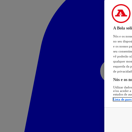
A Bola sol
Nós e os nos
no seu dispos
e os nossos pa
seu consentim
vê poderão não
qualquer mome
esquerda da p
de privacidad
Nós e os n
Utilizar dados
e/ou aceder a
estudos de au
Lista de parc