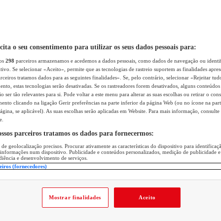
icita o seu consentimento para utilizar os seus dados pessoais para:
sos
298
parceiros armazenamos e acedemos a dados pessoais, como dados de navegação ou identif
itivo. Se selecionar «Aceito», permite que as tecnologias de rastreio suportem as finalidades apr
rceiros tratamos dados para as seguintes finalidades». Se, pelo contrário, selecionar «Rejeitar tud
ento, estas tecnologias serão desativadas. Se os rastreadores forem desativados, alguns conteúdo
 ser tão relevantes para si. Pode voltar a este menu para alterar as suas escolhas ou retirar o con
nto clicando na ligação Gerir preferências na parte inferior da página Web (ou no ícone na part
ágina, se aplicável). As suas escolhas serão aplicadas em Website. Para mais informação, consulte 
e.
ossos parceiros tratamos os dados para fornecermos:
 de geolocalização precisos. Procurar ativamente as características do dispositivo para identifica
 informações num dispositivo. Publicidade e conteúdos personalizados, medição de publicidade e
diência e desenvolvimento de serviços.
eiros (fornecedores)
Mostrar finalidades
Aceito