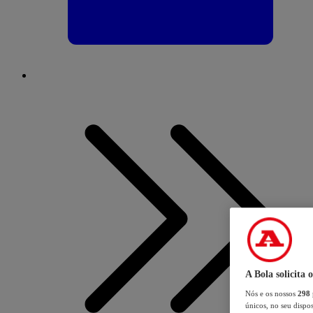
A Bola solicita 
Nós e os nossos
298
únicos, no seu dispos