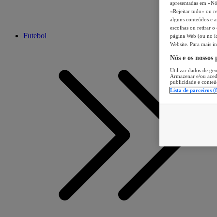
apresentadas em «Nós 
«Rejeitar tudo» ou re
alguns conteúdos e an
escolhas ou retirar 
Futebol
página Web (ou no íc
Website. Para mais in
Nós e os nossos
Utilizar dados de geo
Armazenar e/ou aced
publicidade e conteú
Lista de parceiros (