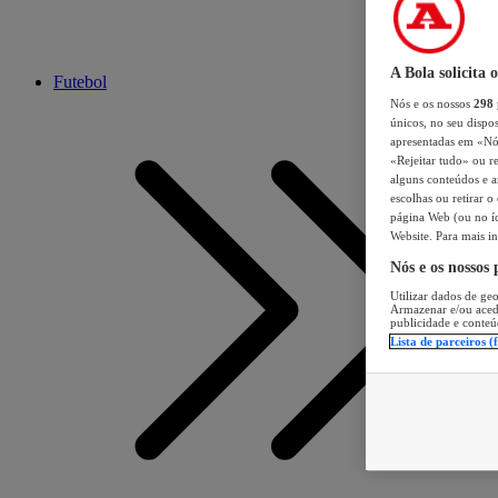
A Bola solicita 
Futebol
Nós e os nossos
298
únicos, no seu dispos
apresentadas em «Nós 
«Rejeitar tudo» ou re
alguns conteúdos e an
escolhas ou retirar 
página Web (ou no íc
Website. Para mais in
Nós e os nossos
Utilizar dados de geo
Armazenar e/ou aced
publicidade e conteú
Lista de parceiros (