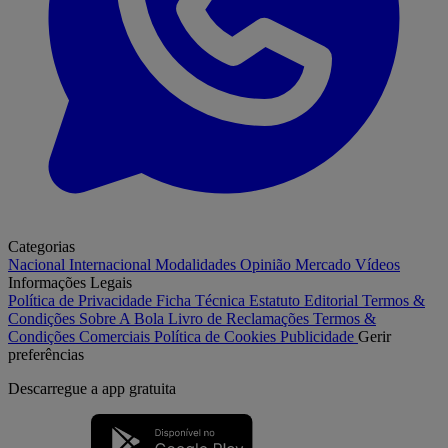
Categorias
Nacional
Internacional
Modalidades
Opinião
Mercado
Vídeos
Informações Legais
Política de Privacidade
Ficha Técnica
Estatuto Editorial
Termos &
Condições
Sobre A Bola
Livro de Reclamações
Termos &
Condições Comerciais
Política de Cookies
Publicidade
Gerir
preferências
Descarregue a
app gratuita