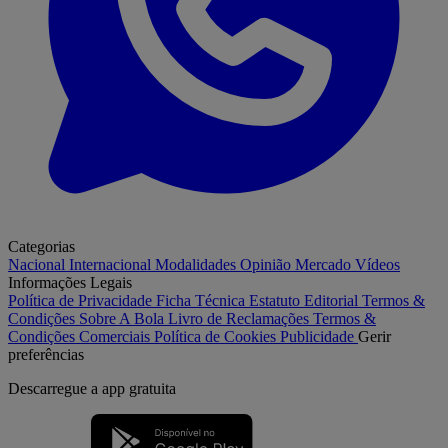
Categorias
Nacional
Internacional
Modalidades
Opinião
Mercado
Vídeos
Informações Legais
Política de Privacidade
Ficha Técnica
Estatuto Editorial
Termos &
Condições
Sobre A Bola
Livro de Reclamações
Termos &
Condições Comerciais
Política de Cookies
Publicidade
Gerir
preferências
Descarregue a
app gratuita