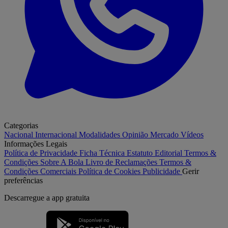
Categorias
Nacional
Internacional
Modalidades
Opinião
Mercado
Vídeos
Informações Legais
Política de Privacidade
Ficha Técnica
Estatuto Editorial
Termos &
Condições
Sobre A Bola
Livro de Reclamações
Termos &
Condições Comerciais
Política de Cookies
Publicidade
Gerir
preferências
Descarregue a
app gratuita