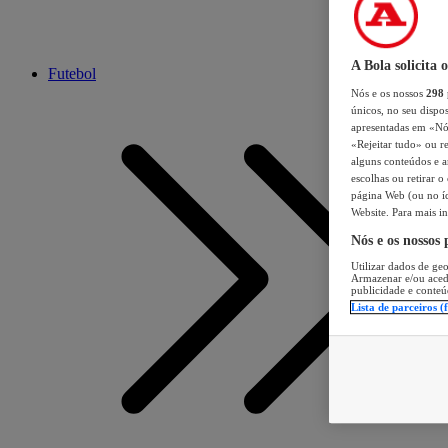
A Bola solicita 
Futebol
Nós e os nossos
298
únicos, no seu dispos
apresentadas em «Nós 
«Rejeitar tudo» ou re
alguns conteúdos e an
escolhas ou retirar 
página Web (ou no íc
Website. Para mais in
Nós e os nossos
Utilizar dados de geo
Armazenar e/ou aced
publicidade e conteú
Lista de parceiros (