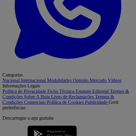
Categorias
Nacional
Internacional
Modalidades
Opinião
Mercado
Vídeos
Informações Legais
Política de Privacidade
Ficha Técnica
Estatuto Editorial
Termos &
Condições
Sobre A Bola
Livro de Reclamações
Termos &
Condições Comerciais
Política de Cookies
Publicidade
Gerir
preferências
Descarregue a
app gratuita