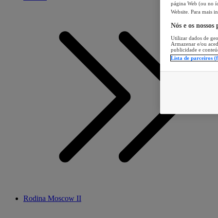
página Web (ou no íc
Website. Para mais in
Nós e os nossos
Utilizar dados de geo
Armazenar e/ou aced
publicidade e conteú
Lista de parceiros (
Rodina Moscow II