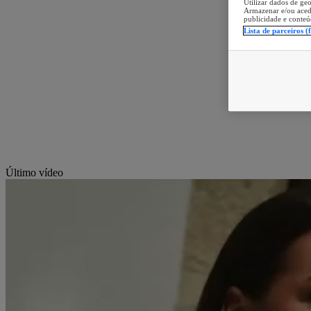
Utilizar dados de geo
Armazenar e/ou aced
publicidade e conteú
Lista de parceiros (
Último vídeo