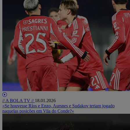
// A BOLA TV //
18.01.2026
«Se houvesse Ríos e Enzo, Aursnes e Sudakov teriam jogado
naquelas posições em Vila do Conde?»