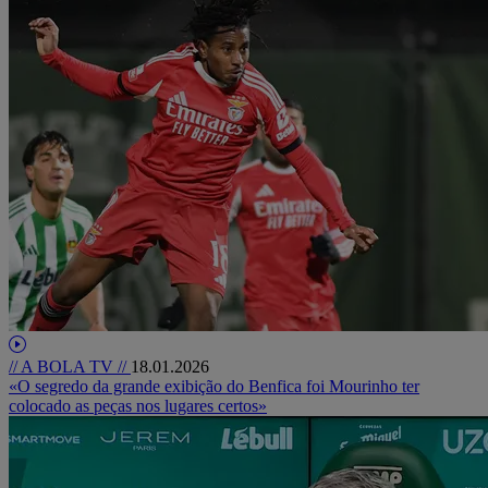
// A BOLA TV //
18.01.2026
«O segredo da grande exibição do Benfica foi Mourinho ter
colocado as peças nos lugares certos»