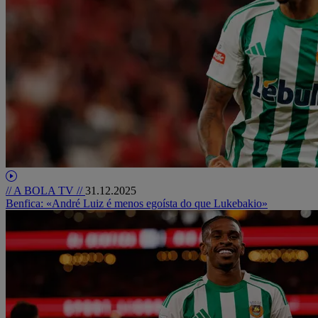
// A BOLA TV //
31.12.2025
Benfica: «André Luiz é menos egoísta do que Lukebakio»