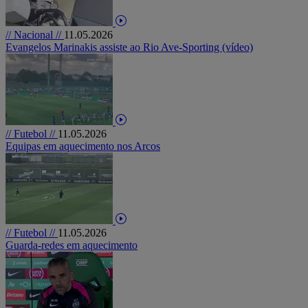
// Nacional //
11.05.2026
Evangelos Marinakis assiste ao Rio Ave-Sporting (vídeo)
// Futebol //
11.05.2026
Equipas em aquecimento nos Arcos
// Futebol //
11.05.2026
Guarda-redes em aquecimento