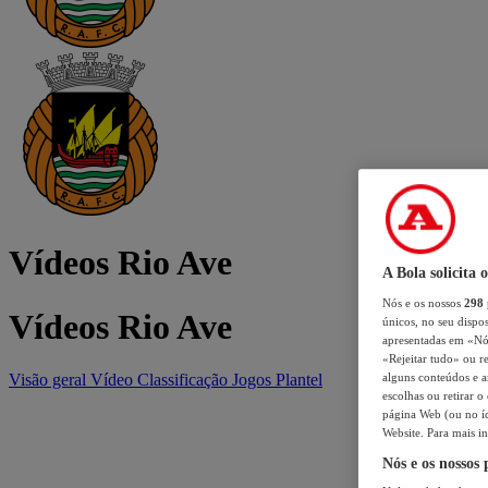
Vídeos Rio Ave
A Bola solicita 
Nós e os nossos
298
Vídeos Rio Ave
únicos, no seu dispos
apresentadas em «Nós 
«Rejeitar tudo» ou re
Visão geral
Vídeo
Classificação
Jogos
Plantel
alguns conteúdos e an
escolhas ou retirar 
página Web (ou no íc
Website. Para mais in
Nós e os nossos