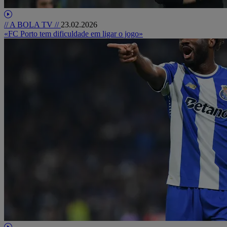
// A BOLA TV //
23.02.2026
«FC Porto tem dificuldade em ligar o jogo»