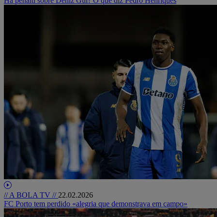
Há penálti sobre Deniz Gul? O que diz Pedro Henriques
// A BOLA TV //
22.02.2026
FC Porto tem perdido «alegria que demonstrava em campo»