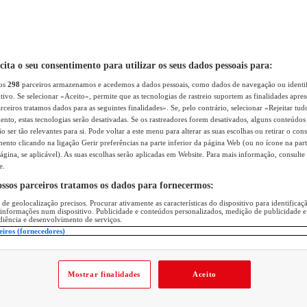
icita o seu consentimento para utilizar os seus dados pessoais para:
sos
298
parceiros armazenamos e acedemos a dados pessoais, como dados de navegação ou identif
itivo. Se selecionar «Aceito», permite que as tecnologias de rastreio suportem as finalidades apr
rceiros tratamos dados para as seguintes finalidades». Se, pelo contrário, selecionar «Rejeitar tud
ento, estas tecnologias serão desativadas. Se os rastreadores forem desativados, alguns conteúdo
 ser tão relevantes para si. Pode voltar a este menu para alterar as suas escolhas ou retirar o con
nto clicando na ligação Gerir preferências na parte inferior da página Web (ou no ícone na part
ágina, se aplicável). As suas escolhas serão aplicadas em Website. Para mais informação, consulte 
e.
ossos parceiros tratamos os dados para fornecermos:
 de geolocalização precisos. Procurar ativamente as características do dispositivo para identifica
 informações num dispositivo. Publicidade e conteúdos personalizados, medição de publicidade e
diência e desenvolvimento de serviços.
eiros (fornecedores)
Mostrar finalidades
Aceito