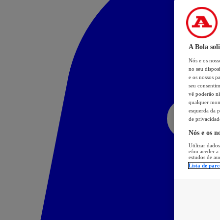
A Bola sol
Nós e os nos
no seu dispos
e os nossos pa
seu consentim
vê poderão não
qualquer mome
esquerda da p
de privacidad
Nós e os n
Utilizar dados
e/ou aceder a
estudos de au
Lista de parc