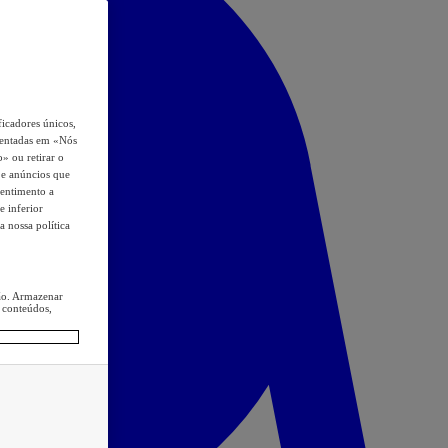
icadores únicos,
esentadas em «Nós
o» ou retirar o
s e anúncios que
sentimento a
e inferior
a nossa política
ção. Armazenar
 conteúdos,