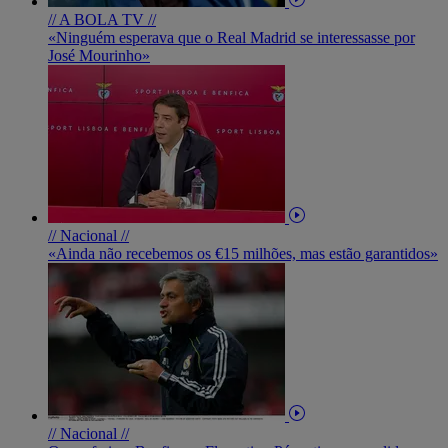
// A BOLA TV //
«Ninguém esperava que o Real Madrid se interessasse por
José Mourinho»
// Nacional //
«Ainda não recebemos os €15 milhões, mas estão garantidos»
// Nacional //