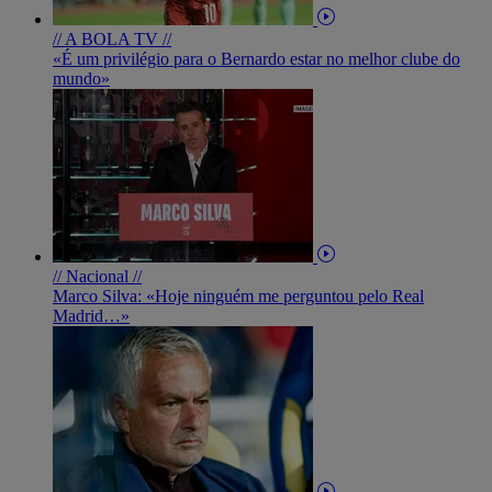
// A BOLA TV //
«É um privilégio para o Bernardo estar no melhor clube do
mundo»
// Nacional //
Marco Silva: «Hoje ninguém me perguntou pelo Real
Madrid…»