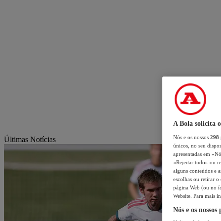
A Bola solicita 
Nós e os nossos
298
Últimas Notícias
únicos, no seu dispos
apresentadas em «Nós 
«Rejeitar tudo» ou re
alguns conteúdos e an
escolhas ou retirar 
página Web (ou no íc
Website. Para mais in
Nós e os nossos