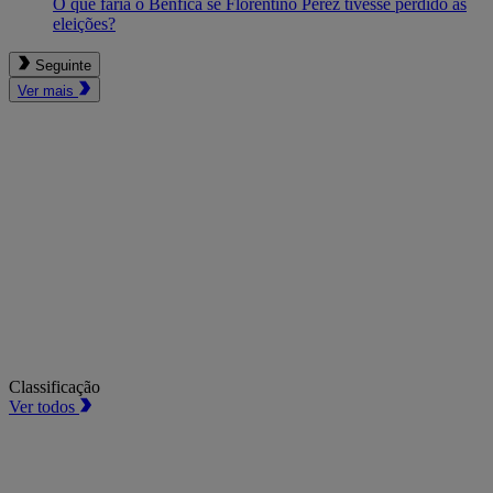
O que faria o Benfica se Florentino Pérez tivesse perdido as
eleições?
Seguinte
Ver mais
Classificação
Ver todos