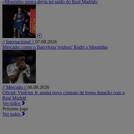
«Mourinho nunca devia ter saído do Real Madrid»
// Internacional //
07.08.2026
Mercado: como o Barcelona 'roubou' Rodri a Mourinho
// Mercado //
06.08.2026
Oficial: Vinícius Jr. assina novo contrato de longa duração com o
Real Madrid
Ver todos
Próximo jogo
Ver todos