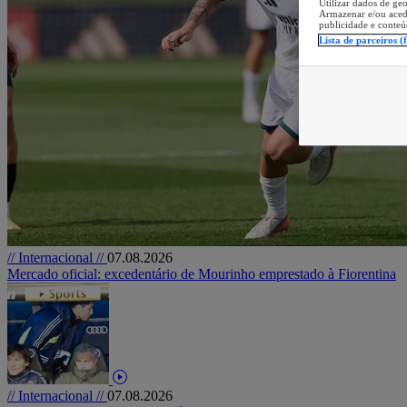
Utilizar dados de geo
Armazenar e/ou aced
publicidade e conteú
Lista de parceiros (
// Internacional //
07.08.2026
Mercado oficial: excedentário de Mourinho emprestado à Fiorentina
// Internacional //
07.08.2026