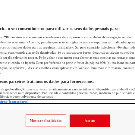
icita o seu consentimento para utilizar os seus dados pessoais para:
sos
298
parceiros armazenamos e acedemos a dados pessoais, como dados de navegação ou identif
itivo. Se selecionar «Aceito», permite que as tecnologias de rastreio suportem as finalidades apr
rceiros tratamos dados para as seguintes finalidades». Se, pelo contrário, selecionar «Rejeitar tud
ento, estas tecnologias serão desativadas. Se os rastreadores forem desativados, alguns conteúdo
 ser tão relevantes para si. Pode voltar a este menu para alterar as suas escolhas ou retirar o con
nto clicando na ligação Gerir preferências na parte inferior da página Web (ou no ícone na part
ágina, se aplicável). As suas escolhas serão aplicadas em Website. Para mais informação, consulte 
e.
ossos parceiros tratamos os dados para fornecermos:
 de geolocalização precisos. Procurar ativamente as características do dispositivo para identifica
 informações num dispositivo. Publicidade e conteúdos personalizados, medição de publicidade e
diência e desenvolvimento de serviços.
eiros (fornecedores)
Mostrar finalidades
Aceito