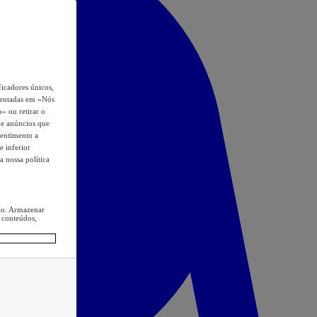
icadores únicos,
esentadas em «Nós
o» ou retirar o
s e anúncios que
sentimento a
e inferior
a nossa política
ção. Armazenar
 conteúdos,