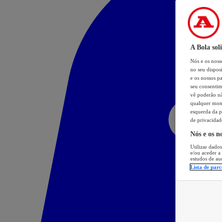
A Bola sol
Nós e os nos
no seu dispos
e os nossos pa
seu consentim
vê poderão não
qualquer mome
esquerda da p
de privacidad
Nós e os n
Utilizar dados
e/ou aceder a
estudos de au
Lista de parc