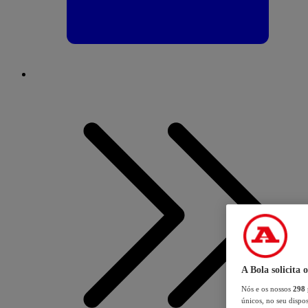
A Bola solicita 
Nós e os nossos
298
únicos, no seu dispos