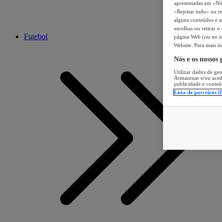
apresentadas em «Nós 
«Rejeitar tudo» ou re
alguns conteúdos e an
escolhas ou retirar 
Futebol
página Web (ou no íc
Website. Para mais in
Nós e os nossos
Utilizar dados de geo
Armazenar e/ou aced
publicidade e conteú
Lista de parceiros (