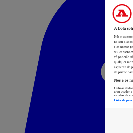
A Bola sol
Nós e os nos
no seu dispos
e os nossos pa
seu consentim
vê poderão não
qualquer mome
esquerda da p
de privacidad
Nós e os n
Utilizar dados
e/ou aceder a
estudos de au
Lista de parc