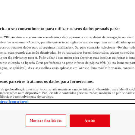
icita o seu consentimento para utilizar os seus dados pessoais para:
sos
298
parceiros armazenamos e acedemos a dados pessoais, como dados de navegação ou identif
itivo. Se selecionar «Aceito», permite que as tecnologias de rastreio suportem as finalidades apr
rceiros tratamos dados para as seguintes finalidades». Se, pelo contrário, selecionar «Rejeitar tud
ento, estas tecnologias serão desativadas. Se os rastreadores forem desativados, alguns conteúdo
 ser tão relevantes para si. Pode voltar a este menu para alterar as suas escolhas ou retirar o con
nto clicando na ligação Gerir preferências na parte inferior da página Web (ou no ícone na part
ágina, se aplicável). As suas escolhas serão aplicadas em Website. Para mais informação, consulte 
e.
ossos parceiros tratamos os dados para fornecermos:
 de geolocalização precisos. Procurar ativamente as características do dispositivo para identifica
 informações num dispositivo. Publicidade e conteúdos personalizados, medição de publicidade e
diência e desenvolvimento de serviços.
eiros (fornecedores)
Mostrar finalidades
Aceito