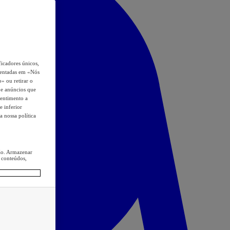
icadores únicos,
esentadas em «Nós
o» ou retirar o
s e anúncios que
sentimento a
e inferior
a nossa política
ção. Armazenar
 conteúdos,