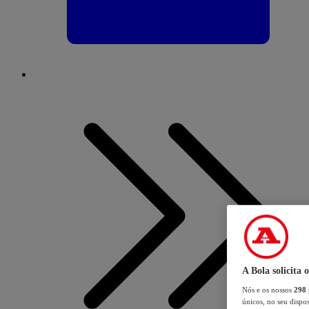
A Bola solicita 
Nós e os nossos
298
únicos, no seu dispos