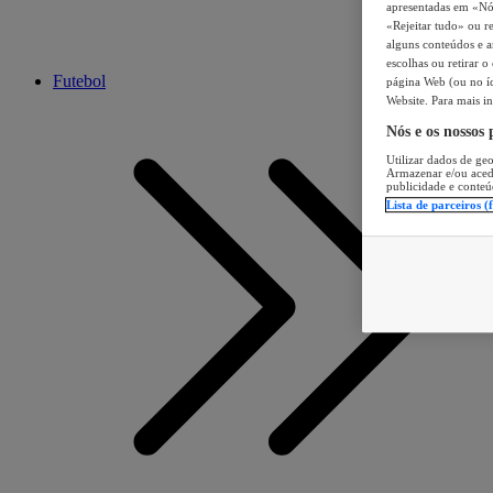
apresentadas em «Nós 
«Rejeitar tudo» ou re
alguns conteúdos e an
escolhas ou retirar 
Futebol
página Web (ou no íc
Website. Para mais in
Nós e os nossos
Utilizar dados de geo
Armazenar e/ou aced
publicidade e conteú
Lista de parceiros (