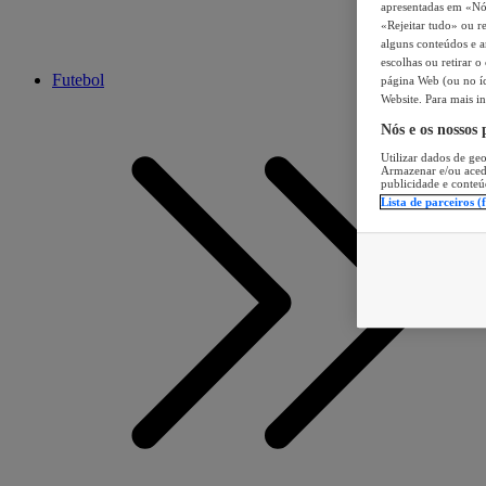
apresentadas em «Nós 
«Rejeitar tudo» ou re
alguns conteúdos e an
escolhas ou retirar 
Futebol
página Web (ou no íc
Website. Para mais in
Nós e os nossos
Utilizar dados de geo
Armazenar e/ou aced
publicidade e conteú
Lista de parceiros (