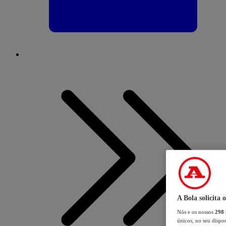
A Bola solicita 
Nós e os nossos
298
únicos, no seu dispos