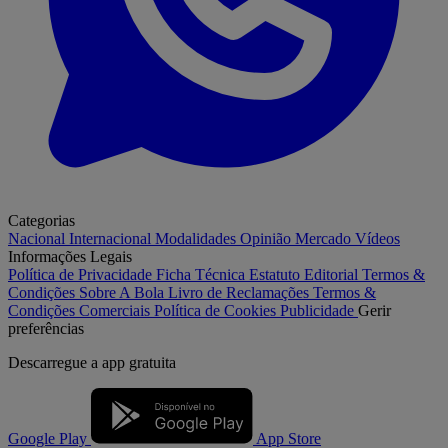
Categorias
Nacional
Internacional
Modalidades
Opinião
Mercado
Vídeos
Informações Legais
Política de Privacidade
Ficha Técnica
Estatuto Editorial
Termos &
Condições
Sobre A Bola
Livro de Reclamações
Termos &
Condições Comerciais
Política de Cookies
Publicidade
Gerir
preferências
Descarregue a
app gratuita
Google Play
App Store