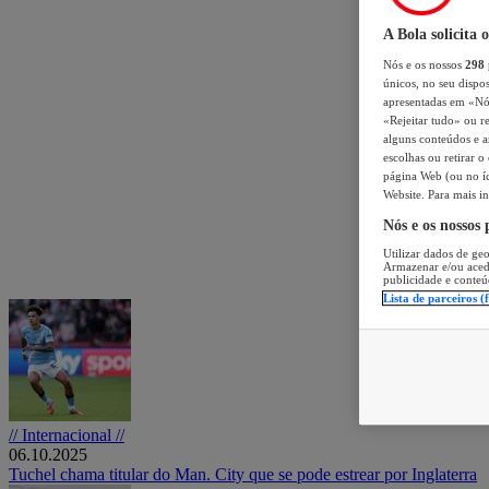
A Bola solicita 
Nós e os nossos
298
únicos, no seu dispos
apresentadas em «Nós 
«Rejeitar tudo» ou re
alguns conteúdos e an
escolhas ou retirar 
página Web (ou no íc
Website. Para mais in
Nós e os nossos
Utilizar dados de geo
Armazenar e/ou aced
publicidade e conteú
Lista de parceiros (
// Internacional //
06.10.2025
Tuchel chama titular do Man. City que se pode estrear por Inglaterra