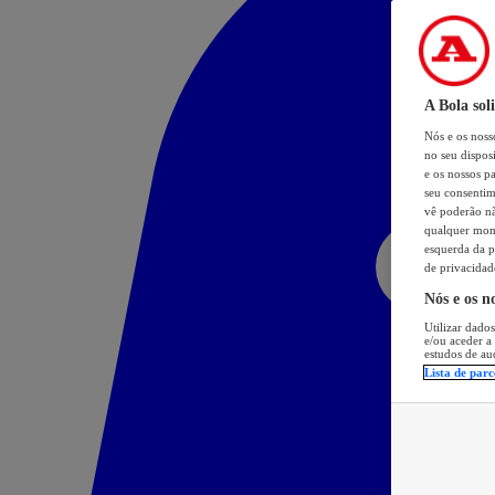
A Bola sol
Nós e os nos
no seu dispos
e os nossos pa
seu consentim
vê poderão não
qualquer mome
esquerda da p
de privacidad
Nós e os n
Utilizar dados
e/ou aceder a
estudos de au
Lista de parc