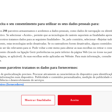
icita o seu consentimento para utilizar os seus dados pessoais para:
sos
298
parceiros armazenamos e acedemos a dados pessoais, como dados de navegação ou identif
itivo. Se selecionar «Aceito», permite que as tecnologias de rastreio suportem as finalidades apr
rceiros tratamos dados para as seguintes finalidades». Se, pelo contrário, selecionar «Rejeitar tud
ento, estas tecnologias serão desativadas. Se os rastreadores forem desativados, alguns conteúdo
 ser tão relevantes para si. Pode voltar a este menu para alterar as suas escolhas ou retirar o con
nto clicando na ligação Gerir preferências na parte inferior da página Web (ou no ícone na part
ágina, se aplicável). As suas escolhas serão aplicadas em Website. Para mais informação, consulte 
e.
ossos parceiros tratamos os dados para fornecermos:
 de geolocalização precisos. Procurar ativamente as características do dispositivo para identifica
 informações num dispositivo. Publicidade e conteúdos personalizados, medição de publicidade e
diência e desenvolvimento de serviços.
eiros (fornecedores)
Mostrar finalidades
Aceito