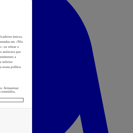
icadores únicos,
esentadas em «Nós
o» ou retirar o
s e anúncios que
sentimento a
e inferior
a nossa política
ção. Armazenar
 conteúdos,