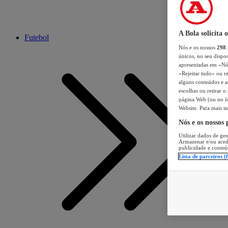
A Bola solicita 
Futebol
Nós e os nossos
298
únicos, no seu dispos
apresentadas em «Nós 
«Rejeitar tudo» ou re
alguns conteúdos e an
escolhas ou retirar 
página Web (ou no íc
Website. Para mais in
Nós e os nossos
Utilizar dados de geo
Armazenar e/ou aced
publicidade e conteú
Lista de parceiros (