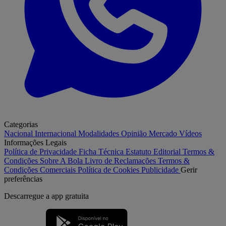
Categorias
Nacional
Internacional
Modalidades
Opinião
Mercado
Vídeos
Informações Legais
Política de Privacidade
Ficha Técnica
Estatuto Editorial
Termos &
Condições
Sobre A Bola
Livro de Reclamações
Termos &
Condições Comerciais
Política de Cookies
Publicidade
Gerir
preferências
Descarregue a
app gratuita