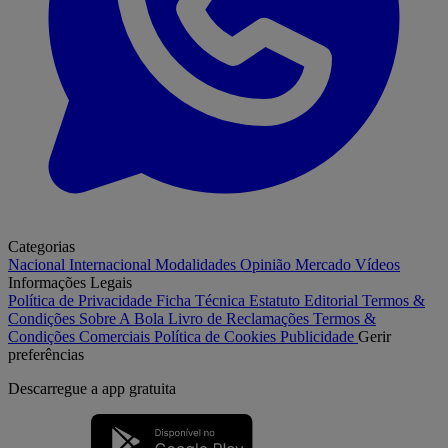
Categorias
Nacional
Internacional
Modalidades
Opinião
Mercado
Vídeos
Informações Legais
Política de Privacidade
Ficha Técnica
Estatuto Editorial
Termos &
Condições
Sobre A Bola
Livro de Reclamações
Termos &
Condições Comerciais
Política de Cookies
Publicidade
Gerir
preferências
Descarregue a
app gratuita