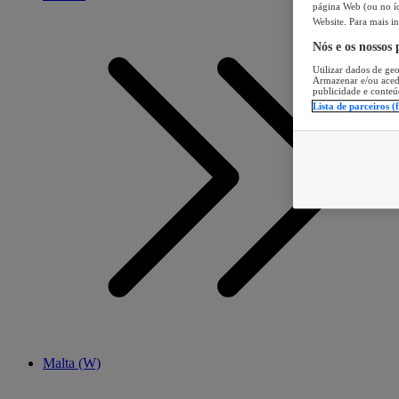
página Web (ou no íc
Website. Para mais in
Nós e os nossos
Utilizar dados de geo
Armazenar e/ou aced
publicidade e conteú
Lista de parceiros (
Malta (W)