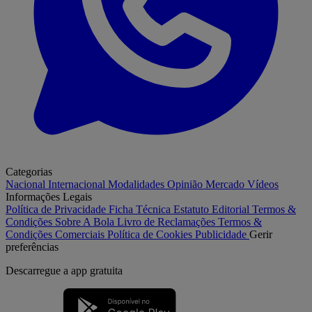
Categorias
Nacional
Internacional
Modalidades
Opinião
Mercado
Vídeos
Informações Legais
Política de Privacidade
Ficha Técnica
Estatuto Editorial
Termos &
Condições
Sobre A Bola
Livro de Reclamações
Termos &
Condições Comerciais
Política de Cookies
Publicidade
Gerir
preferências
Descarregue a
app gratuita