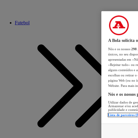
Futebol
A Bola solicita 
Nós e os nossos
298
únicos, no seu dispos
apresentadas em «Nós 
«Rejeitar tudo» ou re
alguns conteúdos e an
escolhas ou retirar 
página Web (ou no íc
Website. Para mais in
Nós e os nossos
Utilizar dados de geo
Armazenar e/ou aced
publicidade e conteú
Lista de parceiros (