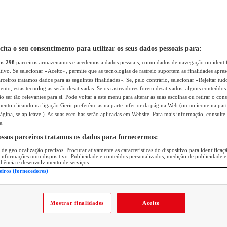
icita o seu consentimento para utilizar os seus dados pessoais para:
sos
298
parceiros armazenamos e acedemos a dados pessoais, como dados de navegação ou identif
itivo. Se selecionar «Aceito», permite que as tecnologias de rastreio suportem as finalidades apr
rceiros tratamos dados para as seguintes finalidades». Se, pelo contrário, selecionar «Rejeitar tud
ento, estas tecnologias serão desativadas. Se os rastreadores forem desativados, alguns conteúdo
 ser tão relevantes para si. Pode voltar a este menu para alterar as suas escolhas ou retirar o con
nto clicando na ligação Gerir preferências na parte inferior da página Web (ou no ícone na part
ágina, se aplicável). As suas escolhas serão aplicadas em Website. Para mais informação, consulte 
e.
ossos parceiros tratamos os dados para fornecermos:
 de geolocalização precisos. Procurar ativamente as características do dispositivo para identifica
 informações num dispositivo. Publicidade e conteúdos personalizados, medição de publicidade e
diência e desenvolvimento de serviços.
eiros (fornecedores)
Mostrar finalidades
Aceito