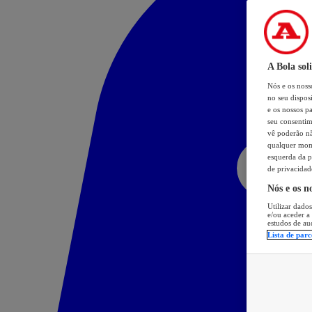
A Bola sol
Nós e os nos
no seu dispos
e os nossos pa
seu consentim
vê poderão não
qualquer mome
esquerda da p
de privacidad
Nós e os n
Utilizar dados
e/ou aceder a
estudos de au
Lista de parc