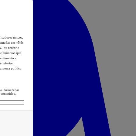
icadores únicos,
esentadas em «Nós
o» ou retirar o
s e anúncios que
sentimento a
e inferior
a nossa política
ção. Armazenar
 conteúdos,