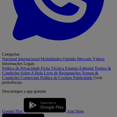
Categorias
Nacional
Internacional
Modalidades
Opinião
Mercado
Vídeos
Informações Legais
Política de Privacidade
Ficha Técnica
Estatuto Editorial
Termos &
Condições
Sobre A Bola
Livro de Reclamações
Termos &
Condições Comerciais
Política de Cookies
Publicidade
Gerir
preferências
Descarregue a
app gratuita
Google Play
App Store