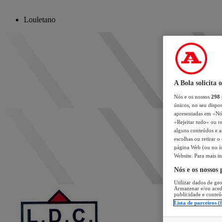
Louletano
A Bola solicita 
Nós e os nossos
298
únicos, no seu dispos
apresentadas em «Nós 
«Rejeitar tudo» ou re
alguns conteúdos e an
escolhas ou retirar 
página Web (ou no íc
Website. Para mais in
Nós e os nossos
Utilizar dados de geo
Armazenar e/ou aced
publicidade e conteú
Lista de parceiros (