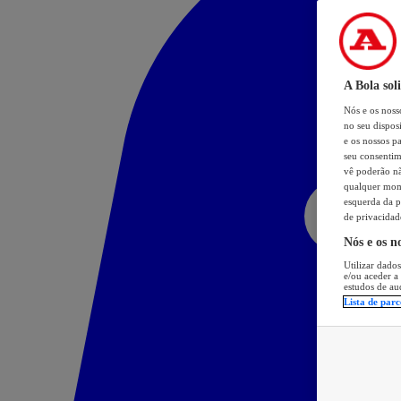
A Bola sol
Nós e os nos
no seu dispos
e os nossos pa
seu consentim
vê poderão não
qualquer mome
esquerda da p
de privacidad
Nós e os n
Utilizar dados
e/ou aceder a
estudos de au
Lista de parc