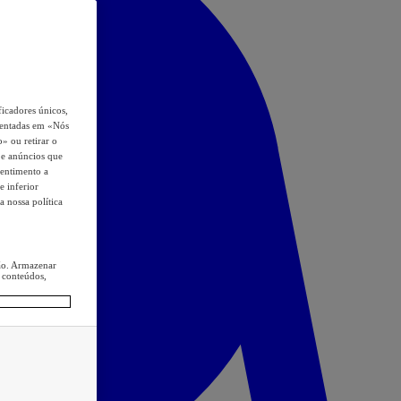
icadores únicos,
esentadas em «Nós
o» ou retirar o
s e anúncios que
sentimento a
e inferior
a nossa política
ção. Armazenar
 conteúdos,