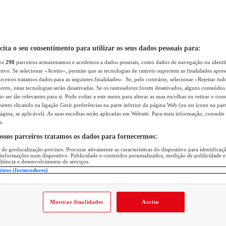
icita o seu consentimento para utilizar os seus dados pessoais para:
sos
298
parceiros armazenamos e acedemos a dados pessoais, como dados de navegação ou identif
itivo. Se selecionar «Aceito», permite que as tecnologias de rastreio suportem as finalidades apr
rceiros tratamos dados para as seguintes finalidades». Se, pelo contrário, selecionar «Rejeitar tud
ento, estas tecnologias serão desativadas. Se os rastreadores forem desativados, alguns conteúdo
 ser tão relevantes para si. Pode voltar a este menu para alterar as suas escolhas ou retirar o con
nto clicando na ligação Gerir preferências na parte inferior da página Web (ou no ícone na part
ágina, se aplicável). As suas escolhas serão aplicadas em Website. Para mais informação, consulte 
e.
ossos parceiros tratamos os dados para fornecermos:
 de geolocalização precisos. Procurar ativamente as características do dispositivo para identifica
 informações num dispositivo. Publicidade e conteúdos personalizados, medição de publicidade e
diência e desenvolvimento de serviços.
eiros (fornecedores)
Mostrar finalidades
Aceito