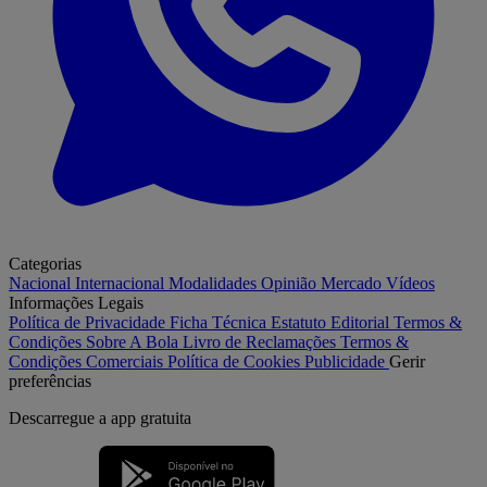
Categorias
Nacional
Internacional
Modalidades
Opinião
Mercado
Vídeos
Informações Legais
Política de Privacidade
Ficha Técnica
Estatuto Editorial
Termos &
Condições
Sobre A Bola
Livro de Reclamações
Termos &
Condições Comerciais
Política de Cookies
Publicidade
Gerir
preferências
Descarregue a
app gratuita