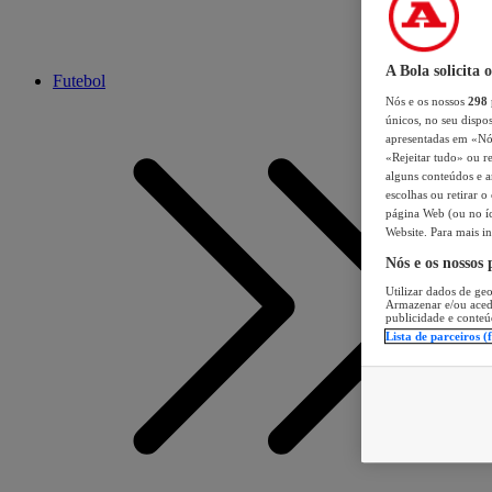
A Bola solicita 
Futebol
Nós e os nossos
298
únicos, no seu dispos
apresentadas em «Nós 
«Rejeitar tudo» ou re
alguns conteúdos e an
escolhas ou retirar 
página Web (ou no íc
Website. Para mais in
Nós e os nossos
Utilizar dados de geo
Armazenar e/ou aced
publicidade e conteú
Lista de parceiros (